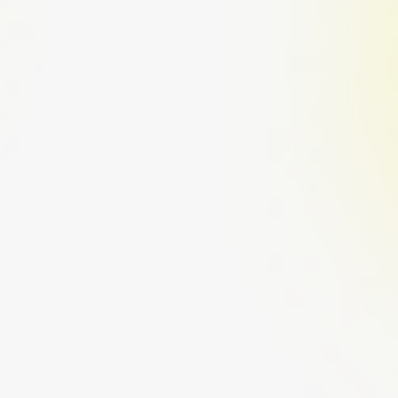
Neubau in Berlin kaufen
Newsletter abonnieren
Wir sind der
Follow-Button
für
Eigentumswohnungen. Unsere SUPER-
POWER ist unser Netzwerk. Wir lieben was
wir tun und navigieren Real Estate Lover
sicher durch unsere digitalen Kanäle. Finde
dein neues Zuhause im
wöchentlichen
Newsletter
oder screene unsere
Berlin-
Listings
und unser
Neubauprojekt in Berlin-
Pankow
. Verkaufe deine Immobilie in Berlin
mit unserem
Dream-Team
.