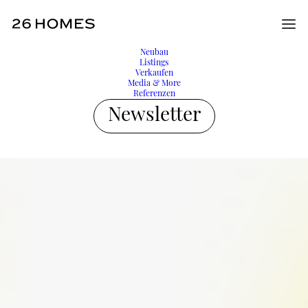
Neubau
Listings
Verkaufen
Media & More
Referenzen
Newsletter
Welcome to
26 HOMES